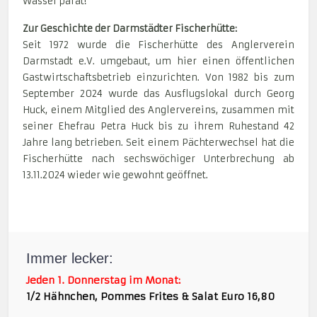
Wasser parat!
Zur Geschichte der Darmstädter Fischerhütte:
Seit 1972 wurde die Fischerhütte des Anglerverein
Darmstadt e.V. umgebaut, um hier einen öffentlichen
Gastwirtschaftsbetrieb einzurichten. Von 1982 bis zum
September 2024 wurde das Ausflugslokal durch Georg
Huck, einem Mitglied des Anglervereins, zusammen mit
seiner Ehefrau Petra Huck bis zu ihrem Ruhestand 42
Jahre lang betrieben. Seit einem Pächterwechsel hat die
Fischerhütte nach sechswöchiger Unterbrechung ab
13.11.2024 wieder wie gewohnt geöffnet.
Vorheriger Beitrag: Die Fischteiche
Nächster Beitra
Zurück
Weiter
Immer lecker:
Jeden 1. Donnerstag im Monat:
1/2 Hähnchen, Pommes Frites & Salat Euro 16,80