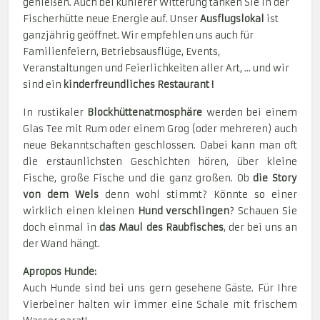
genießen. Auch bei kühlerer Witterung tanken Sie in der
Fischerhütte neue Energie auf. Unser
Ausflugslokal
ist
ganzjährig geöffnet. Wir empfehlen uns auch für
Familienfeiern, Betriebsausflüge, Events,
Veranstaltungen und Feierlichkeiten aller Art, ... und wir
sind ein
kinderfreundliches Restaurant !
In rustikaler
Blockhüttenatmosphäre
werden bei einem
Glas Tee mit Rum oder einem Grog (oder mehreren) auch
neue Bekanntschaften geschlossen. Dabei kann man oft
die erstaunlichsten Geschichten hören, über kleine
Fische, große Fische und die ganz großen. Ob
die Story
von dem Wels
denn wohl stimmt? Könnte so einer
wirklich einen kleinen
Hund verschlingen
? Schauen Sie
doch einmal in
das Maul des Raubfisches
, der bei uns an
der Wand hängt.
Apropos Hunde:
Auch Hunde sind bei uns gern gesehene Gäste. Für Ihre
Vierbeiner halten wir immer eine Schale mit frischem